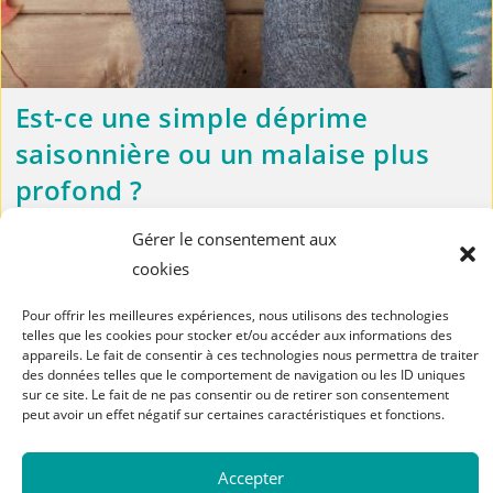
Est-ce une simple déprime
saisonnière ou un malaise plus
profond ?
Le petit coup de déprime que vous ressentez peut-être quand
Gérer le consentement aux
l'automne (le froid, l'humidité, la baisse de luminosité) pointe
cookies
le bout de son nez orangé est tout à fait normal.…
Pour offrir les meilleures expériences, nous utilisons des technologies
Continuer La Lecture
telles que les cookies pour stocker et/ou accéder aux informations des
appareils. Le fait de consentir à ces technologies nous permettra de traiter
des données telles que le comportement de navigation ou les ID uniques
sur ce site. Le fait de ne pas consentir ou de retirer son consentement
1
2
3
4
peut avoir un effet négatif sur certaines caractéristiques et fonctions.
Mentions légales
Conditions Générales de Vente
Politique de cookies
Accepter