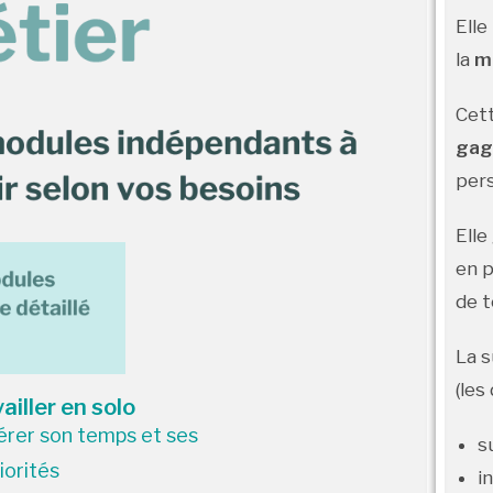
Elle
la
m
Cett
gag
per
Elle
en p
de t
La s
(les
ailler en solo
érer son temps et ses
s
iorités
i