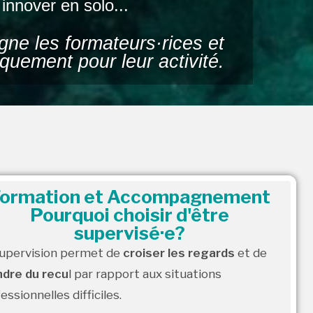
innover en solo...
ne les formateurs·rices et
quement pour leur activité.
ormation et Accompagnement
Pourquoi choisir d'être
supervisé·e?
upervision permet de
croiser les regards
et de
ndre du recu
l par rapport aux situations
essionnelles difficiles.