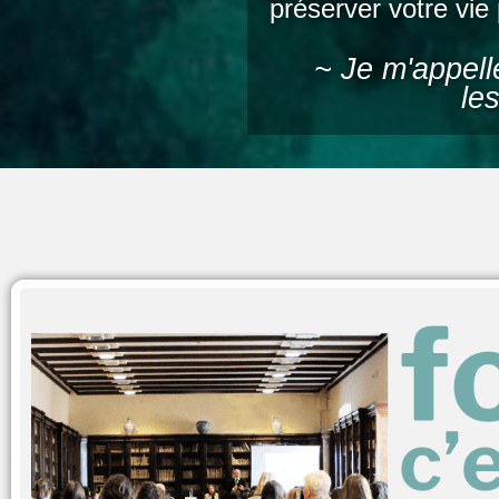
préserver votre vie
~ Je m'appell
le