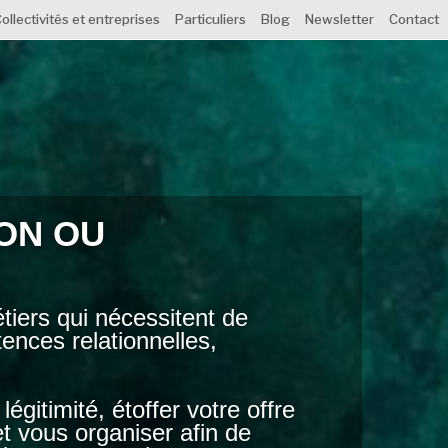
ollectivités et entreprises
Particuliers
Blog
Newsletter
Contact
ON OU
iers qui nécessitent de
nces relationnelles,
gitimité, étoffer votre offre
 vous organiser afin de