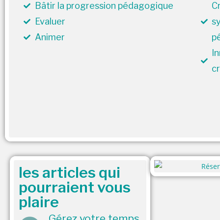
Bâtir la progression pédagogique
Cr
Evaluer
s
Animer
p
In
cr
les articles qui
pourraient vous
plaire
Gérez votre temps