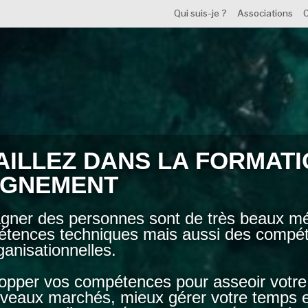
Qui suis-je ?
Associations
C
AILLEZ DANS LA FORMATI
AGNEMENT
ner des personnes sont de très beaux mét
étences techniques mais aussi des compéte
ganisationnelles.
pper vos compétences pour asseoir votre lé
veaux marchés, mieux gérer votre temps et