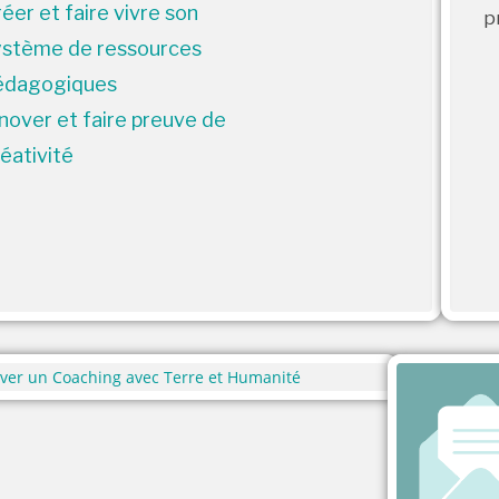
éer et faire vivre son
p
ystème de ressources
édagogiques
nover et faire preuve de
éativité