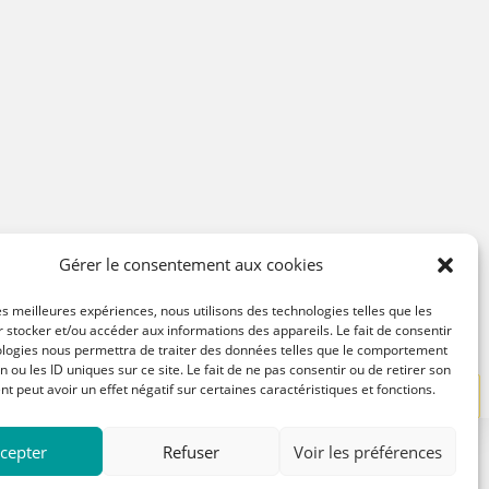
Gérer le consentement aux cookies
les meilleures expériences, nous utilisons des technologies telles que les
 stocker et/ou accéder aux informations des appareils. Le fait de consentir
ologies nous permettra de traiter des données telles que le comportement
n ou les ID uniques sur ce site. Le fait de ne pas consentir ou de retirer son
 peut avoir un effet négatif sur certaines caractéristiques et fonctions.
1
2
3
4
cepter
Refuser
Voir les préférences