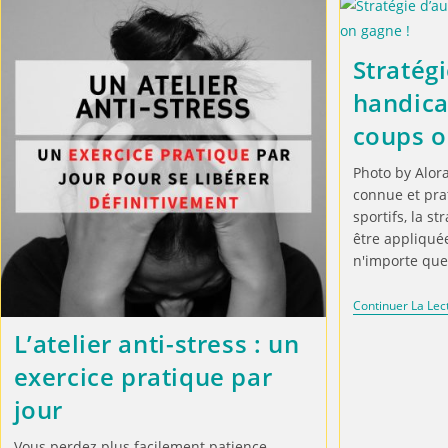
Stratégi
handicap
coups o
Photo by Alora
connue et prat
sportifs, la s
être appliqué
n'importe que
Continuer La Lec
L’atelier anti-stress : un
exercice pratique par
jour
Vous perdez plus facilement patience