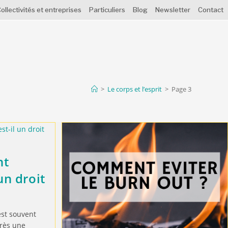
ollectivités et entreprises
Particuliers
Blog
Newsletter
Contact
>
Le corps et l’esprit
>
Page 3
nt
un droit
st souvent
rès une