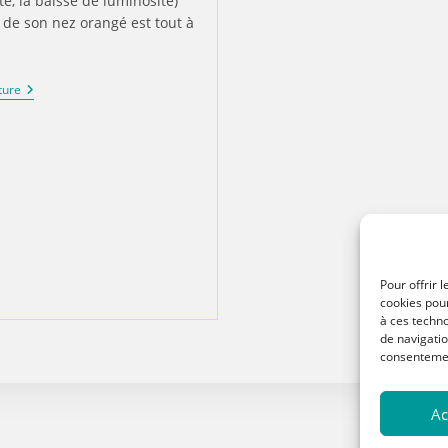
té, la baisse de luminosité)
 de son nez orangé est tout à
ture
Pour offrir 
cookies pour
à ces techn
de navigatio
consentement
Ac